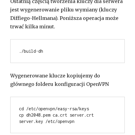
Ostatnią częścią tworzenia kluczy dla serwera
jest wygenerowanie pliku wymiany (kluczy
Diffiego-Hellmana). Poniższa operacja może
trwać kilka minut.
./build-dh
Wygenerowane klucze kopiujemy do
głównego folderu konfiguracji OpenVPN
cd /etc/openvpn/easy-rsa/keys
cp dh2048.pem ca.crt server.crt 
server.key /etc/openvpn