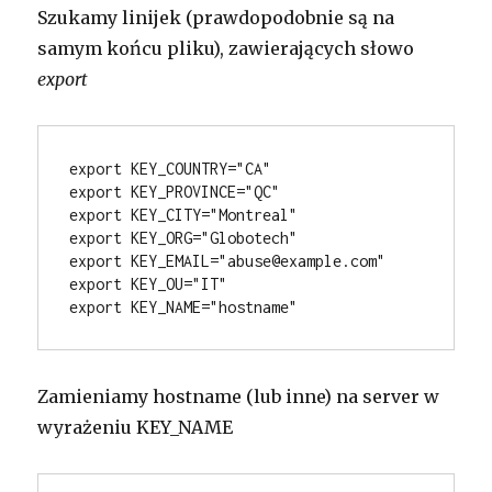
Szukamy linijek (prawdopodobnie są na
samym końcu pliku), zawierających słowo
export
export KEY_COUNTRY="CA"
export KEY_PROVINCE="QC"
export KEY_CITY="Montreal"
export KEY_ORG="Globotech"
export KEY_EMAIL="abuse@example.com"
export KEY_OU="IT"
export KEY_NAME="hostname"
Zamieniamy hostname (lub inne) na server w
wyrażeniu KEY_NAME