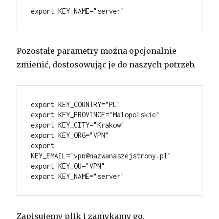
export KEY_NAME="server"
Pozostałe parametry można opcjonalnie
zmienić, dostosowując je do naszych potrzeb.
export KEY_COUNTRY="PL"
export KEY_PROVINCE="Malopolskie"
export KEY_CITY="Krakow"
export KEY_ORG="VPN"
export 
KEY_EMAIL="vpn@nazwanaszejstrony.pl"
export KEY_OU="VPN"
export KEY_NAME="server"
Zapisujemy plik i zamykamy go.