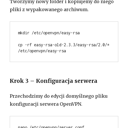
Tworzymy nowy folder i kopiujemy do niego
pliki z wypakowanego archiwum.
mkdir /etc/openvpn/easy-rsa
cp -rf easy-rsa-old-2.3.3/easy-rsa/2.0/* 
/etc/openvpn/easy-rsa
Krok 3 – Konfiguracja serwera
Przechodzimy do edycji domyślnego pliku
konfiguracji serwera OpenVPN.
nano /etc/openvpn/server.conf